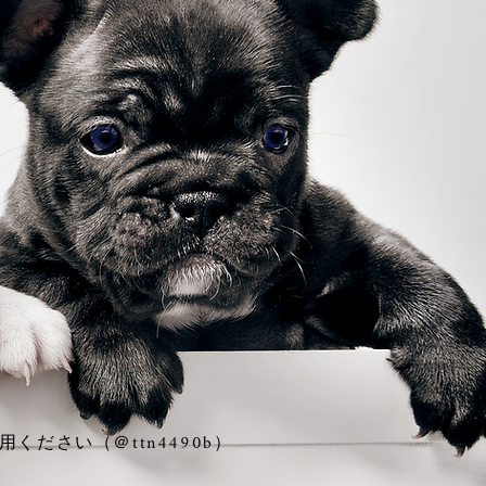
ださい（＠ttn4490b）
。