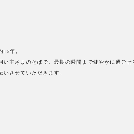
ワンちゃんの一生を、一緒に
約15年。
飼い主さまのそばで、最期の瞬間まで健やかに過ごせ
いさせていただきます。​​​
About bibi