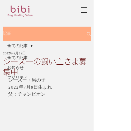
記事
全ての記事
2022年8月28日
全ての記事
シーズーの飼い主さま募
お知らせ
集中
アジリティ
シーズー・男の子
2022年7月8日生まれ
父：チャンピオン